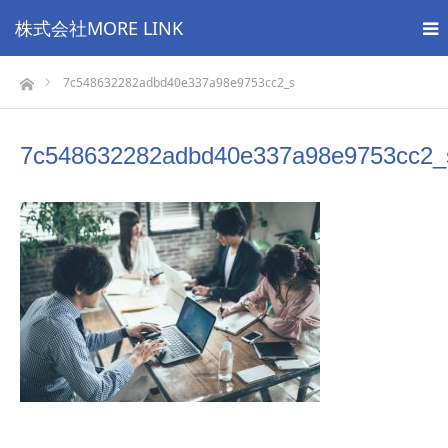
株式会社MORE LINK
ホーム
7c548632282adbd40e337a98e9753cc2_s
7c548632282adbd40e337a98e9753cc2_