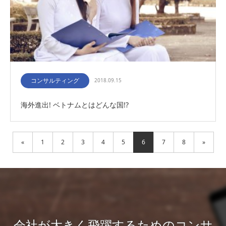
コンサルティング
2018.09.15
海外進出! ベトナムとはどんな国!?
«
1
2
3
4
5
6
7
8
»
会社が大きく飛躍するためのコンサ