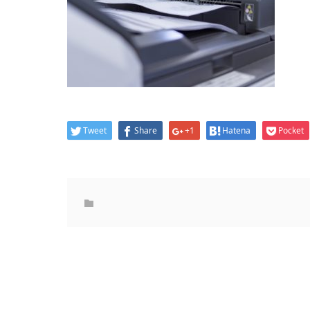
Tweet
Share
+1
Hatena
Pocket