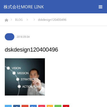
株式会社MORE LINK
ホーム
BLOG
dskdesign120400496
2018.09.04
dskdesign120400496