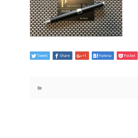
Tweet
Share
+1
Hatena
Pocket