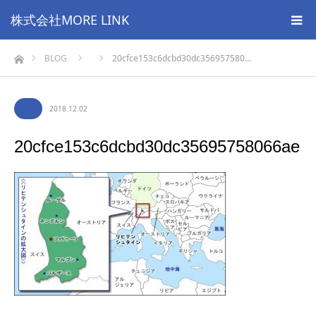
株式会社MORE LINK
ホーム
BLOG
20cfce153c6dcbd30dc356957580…
2018.12.02
20cfce153c6dcbd30dc35695758066ae