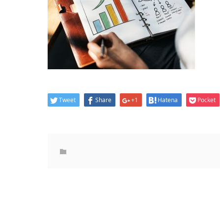
Tweet
Share
+1
Hatena
Pocket