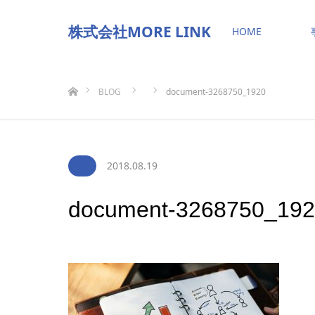
株式会社MORE LINK
HOME
ホーム
BLOG
document-3268750_1920
2018.08.19
document-3268750_19